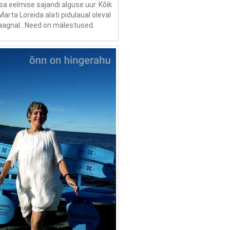
a eelmise sajandi alguse uur. Kõik
rta Loreida alati pidulaual oleval
aagnal...Need on mälestused.