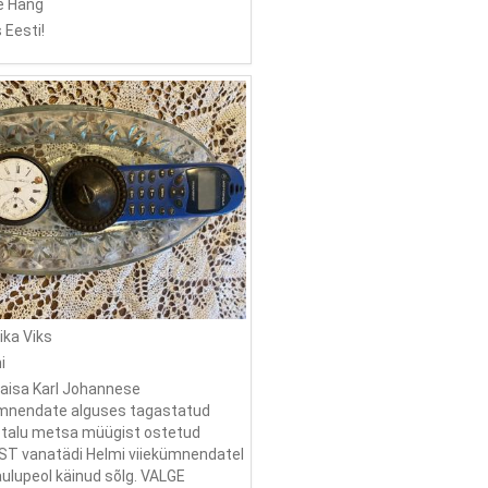
e Hang
s Eesti!
ika Viks
i
naisa Karl Johannese
nendate alguses tagastatud
talu metsa müügist ostetud
UST vanatädi Helmi viiekümnendatel
aulupeol käinud sõlg. VALGE