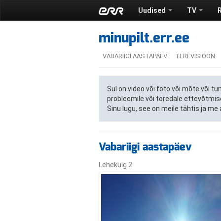
Uudised
TV
minupilt.err.ee
VABARIIGI AASTAPÄEV
TEREVISIOON
Sul on video või foto või mõte või 
probleemile või toredale ettevõtmi
Sinu lugu, see on meile tähtis ja m
Vabariigi aastapäev
Lehekülg 2