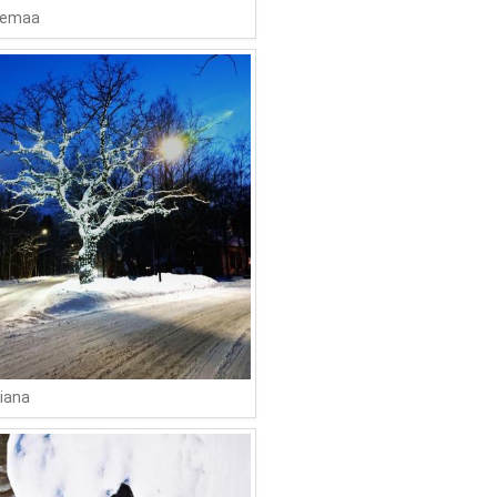
remaa
riana