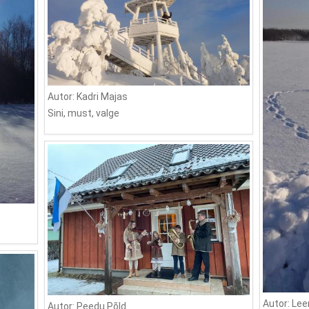
Autor: Kadri Majas
Sini, must, valge
Autor: Lee
Autor: Peedu Põld