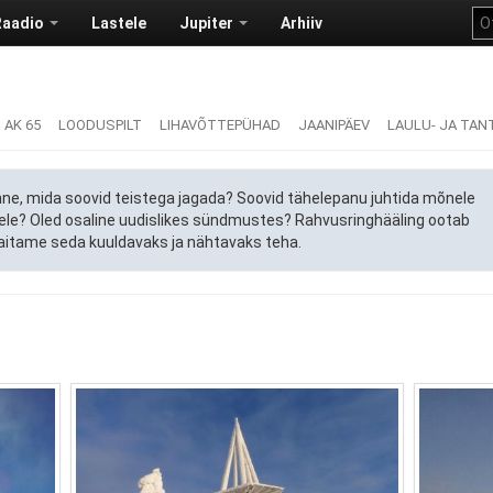
Raadio
Lastele
Jupiter
Arhiiv
AK 65
LOODUSPILT
LIHAVÕTTEPÜHAD
JAANIPÄEV
LAULU- JA TAN
tunne, mida soovid teistega jagada? Soovid tähelepanu juhtida mõnele
sele? Oled osaline uudislikes sündmustes? Rahvusringhääling ootab
e aitame seda kuuldavaks ja nähtavaks teha.