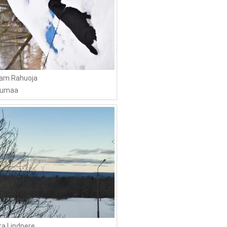
rjam Rahuoja
numaa
ra Lindpere