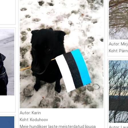
Autor: Mi
Koht: Pär
Autor: Karin
Koht: Koduhoov
Meie hundikoer laste meisterdatud lipuga
Autor: Lau