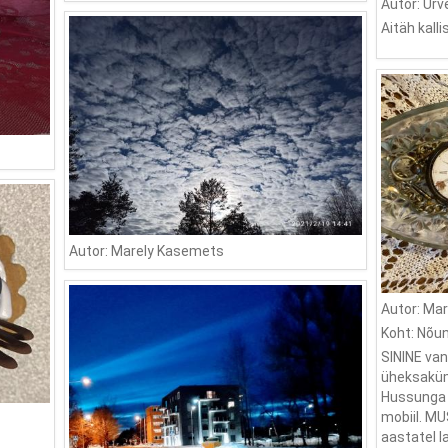
Autor: Urv
Aitäh kalli
Autor: Marely Kasemets
Autor: Mar
Koht: Nõun
SININE va
üheksaküm
Hussunga 
mobiil. M
aastatel l