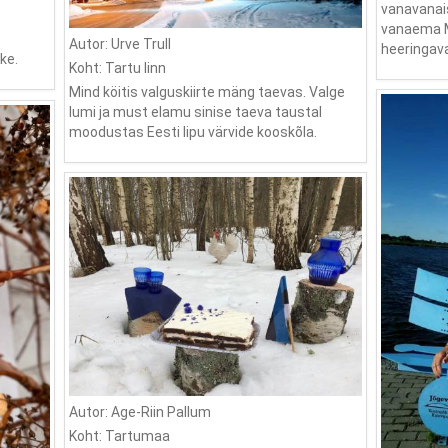
vanavanais
vanaema Ma
Autor: Urve Trull
heeringav
ke.
Koht: Tartu linn
Mind köitis valguskiirte mäng taevas. Valge
lumi ja must elamu sinise taeva taustal
moodustas Eesti lipu värvide kooskõla.
Autor: Age-Riin Pallum
Koht: Tartumaa