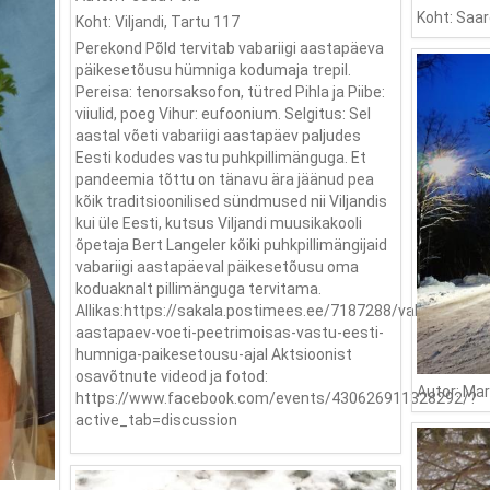
Koht: Saa
Koht: Viljandi, Tartu 117
Perekond Põld tervitab vabariigi aastapäeva
päikesetõusu hümniga kodumaja trepil.
Pereisa: tenorsaksofon, tütred Pihla ja Piibe:
viiulid, poeg Vihur: eufoonium. Selgitus: Sel
aastal võeti vabariigi aastapäev paljudes
Eesti kodudes vastu puhkpillimänguga. Et
pandeemia tõttu on tänavu ära jäänud pea
kõik traditsioonilised sündmused nii Viljandis
kui üle Eesti, kutsus Viljandi muusikakooli
õpetaja Bert Langeler kõiki puhkpillimängijaid
vabariigi aastapäeval päikesetõusu oma
koduaknalt pillimänguga tervitama.
Allikas:https://sakala.postimees.ee/7187288/vabariigi-
aastapaev-voeti-peetrimoisas-vastu-eesti-
humniga-paikesetousu-ajal Aktsioonist
osavõtnute videod ja fotod:
Autor: Ma
https://www.facebook.com/events/430626911328292/?
active_tab=discussion