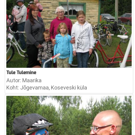
Tule Tulemine
Autor: Maarika
Koht: Jõgevamaa, Koseveski küla