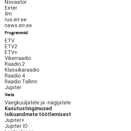
Novaator
Eeter
Ilm
rus.err.ee
news.err.ee
Programmid
ETV
ETV2
ETV+
Vikerraadio
Raadio 2
Klassikaraadio
Raadio 4
Raadio Tallinn
Jupiter
Varia
Vaegkuuljatele ja -nägijatele
Kasutustingimused
Isikuandmete töötlemisest
Jupiter+
Jupiter IO