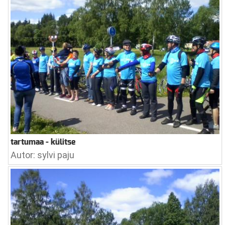
tartumaa - külitse
Autor: sylvi paju