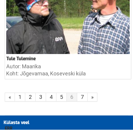
Tule Tulemine
Autor: Maarika
Koht: Jõgevamaa, Koseveski küla
«
1
2
3
4
5
6
7
»
Külasta veel
ERR