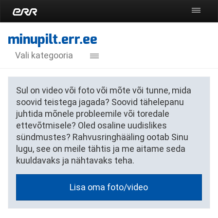
Uudised
minupilt.err.ee
TV
Vali kategooria
Raadio
VABARIIGI AASTAPÄEV
Lastele
Sul on video või foto või mõte või tunne, mida
TEREVISIOON
soovid teistega jagada? Soovid tähelepanu
Jupiter
AK 65
juhtida mõnele probleemile või toredale
Arhiiv
ettevõtmisele? Oled osaline uudislikes
LOODUSPILT
sündmustes? Rahvusringhääling ootab Sinu
LIHAVÕTTEPÜHAD
lugu, see on meile tähtis ja me aitame seda
kuuldavaks ja nähtavaks teha.
JAANIPÄEV
LAULU- JA TANTSUPIDU
Lisa oma foto/video
VARIA