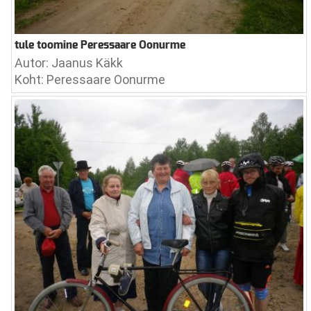
tule toomine Peressaare Oonurme
Autor: Jaanus Käkk
Koht: Peressaare Oonurme