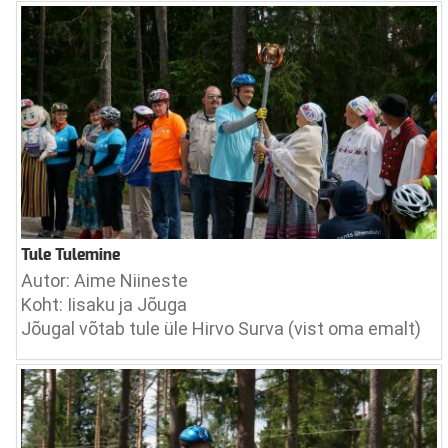
Tule Tulemine
Autor: Aime Niineste
Koht: Iisaku ja Jõuga
Jõugal võtab tule üle Hirvo Surva (vist oma emalt)