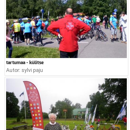
tartumaa - külitse
Autor: sylvi paju