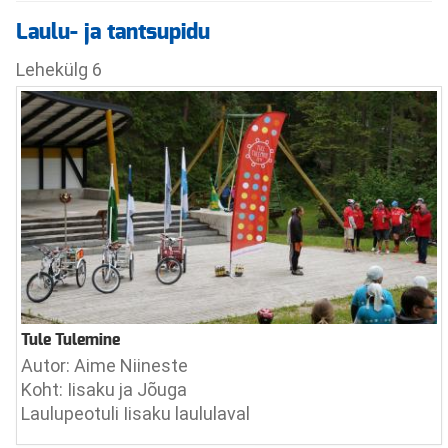
POSTKASTID
Laulu- ja tantsupidu
Lehekülg 6
Tule Tulemine
Autor: Aime Niineste
Koht: Iisaku ja Jõuga
Laulupeotuli Iisaku laululaval