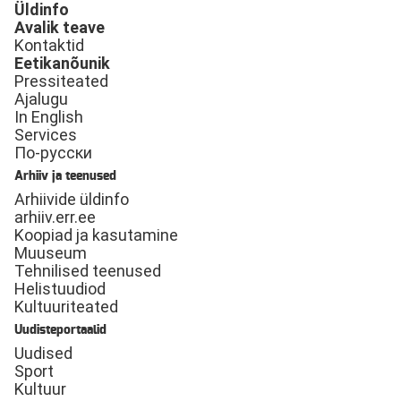
Üldinfo
Avalik teave
Kontaktid
Eetikanõunik
Pressiteated
Ajalugu
In English
Services
По-русски
Arhiiv ja teenused
Arhiivide üldinfo
arhiiv.err.ee
Koopiad ja kasutamine
Muuseum
Tehnilised teenused
Helistuudiod
Kultuuriteated
Uudisteportaalid
Uudised
Sport
Kultuur