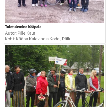
Tuletulemine Kääpale
Autor: Pille Kaur
Koht: Kääpa Kalevipoja Koda , Pällu