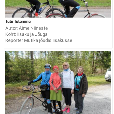
Tule Tulemine
Autor: Aime Niineste
Koht: Iisaku ja Jõuga
Reporter Mutika jõudis Iisakusse