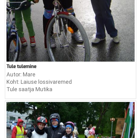
Tule tulemine
Autor: Mare
Koht: Laiuse lossivaremed
Tule saatja Mutika